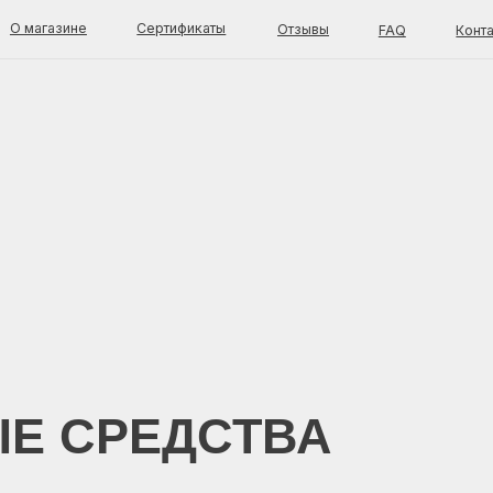
зине
Сертификаты
Отзывы
FAQ
Контакты
талог
Покупателям
Доставка и оплата
од за лицом
Оферта
стояние кожи
Возврат товара
енды
Каталог
од за телом
О магазине
Отзывы
FAQ
Блог
Контакты
СРЕДСТВА
OK C