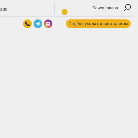
Поиск товара
Подбор ухода с косметологом
Контакты
Обратный звонок
titokjulya@yandex.by
+375 (29) 1355940
Время работы: 10:00—19:00 пн—пт.
ARE