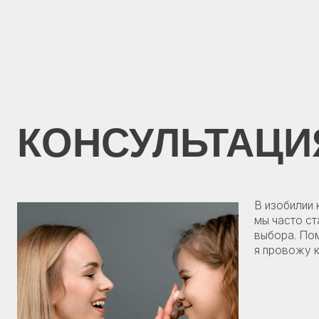
©2025 Все права защищены
КОНСУЛЬТАЦИЯ
В изобилии космет
мы часто сталкива
выбора. Помимо ра
я провожу консуль