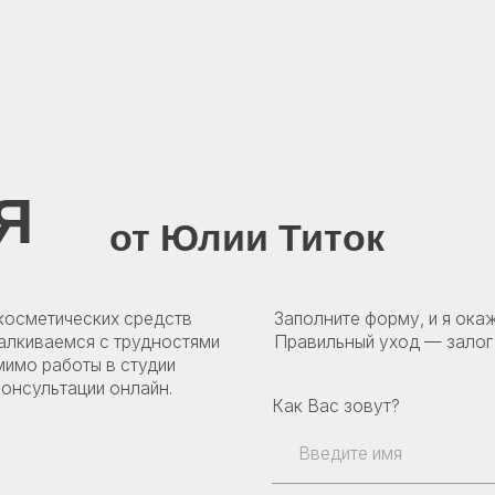
Карта сайта
|
Политика конфиденциальности
от Юлии Титок
ических средств
Заполните форму, и я окажу вам помощь
емся с трудностями
Правильный уход — залог здоровой и к
боты в студии
тации онлайн.
Как Вас зовут?
Введите Ваш номер телефона
+375