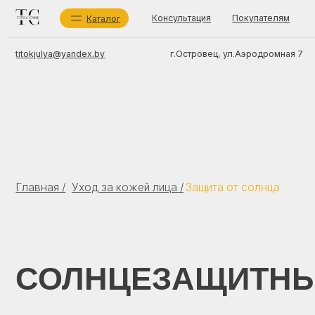
Консультация
Покупателям
О мага
Каталог
г.Островец, ул.Аэродромная 7
titokjulya@yandex.by
Ка
Ух
Со
ИП Титок Юлия Сергеевна
Бр
УНП 591694717
Главная /
Уход за кожей лица /
Защита от солнца
Ух
зарегистрировано Островецким районным
исполнительным комитетом 10 мая 2024 г.
Беларусь, Гродненская обл., Островецкий район, г.Островец,
ул.Аэродромная 7, 225409
Регистрационный номер в торговом реестре 725 712 от
28.08.2024
СОЛНЦЕЗАЩИТНЫЕ 
TIT