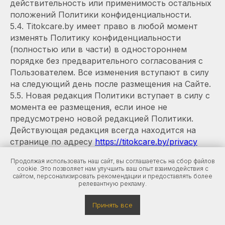
действительность или применимость остальных
положений Политики конфиденциальности.
5.4. Titokcare.by имеет право в любой момент
изменять Политику конфиденциальности
(полностью или в части) в одностороннем
порядке без предварительного согласования с
Пользователем. Все изменения вступают в силу
на следующий день после размещения на Сайте.
5.5. Новая редакция Политики вступает в силу с
момента ее размещения, если иное не
предусмотрено новой редакцией Политики.
Действующая редакция всегда находится на
странице по адресу
https://titokcare.by/privacy
Продолжая использовать наш сайт, вы соглашаетесь на сбор файлов
6. ОБРАТНАЯ СВЯЗЬ. ВОПРОСЫ И
cookie. Это позволяет нам улучшить ваш опыт взаимодействия с
ПРЕДЛОЖЕНИЯ
сайтом, персонализировать рекомендации и предоставлять более
релевантную рекламу.
6.1. Все предложения или вопросы по поводу
Принять все
настоящей Политики следует сообщать в Службу
поддержки и работы с клиентами по