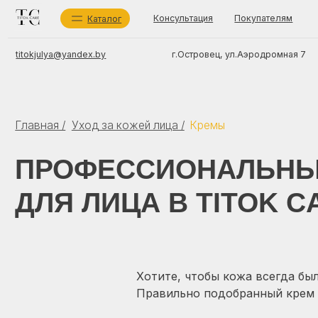
Консультация
Покупателям
О мага
Каталог
г.Островец, ул.Аэродромная 7
titokjulya@yandex.by
Главная /
Уход за кожей лица /
Кремы
Ка
Ух
ПРОФЕССИОНАЛЬНЫЕ 
Со
ИП Титок Юлия Сергеевна
Бр
УНП 591694717
Ух
ДЛЯ ЛИЦА В TITOK CAR
зарегистрировано Островецким районным
исполнительным комитетом 10 мая 2024 г.
Беларусь, Гродненская обл., Островецкий район, г.Островец,
ул.Аэродромная 7, 225409
Регистрационный номер в торговом реестре 725 712 от
28.08.2024
TIT
Хотите, чтобы кожа всегда бы
Правильно подобранный крем р