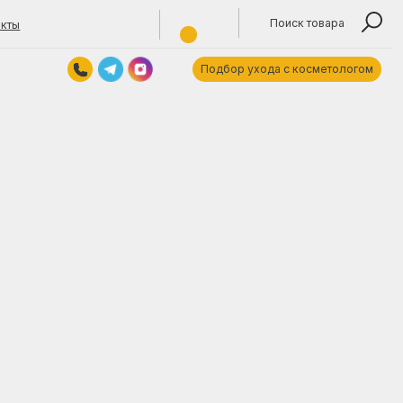
Поиск товара
Подбор ухода с косметологом
Контакты
Обратный звонок
titokjulya@yandex.by
+375 (29) 1355940
Время работы: 10:00—19:00 пн—пт.
ARE