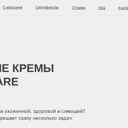
зине
Сертификаты
Отзывы
FAQ
Контакты
талог
Покупателям
Доставка и оплата
од за лицом
КРЕМЫ
Оферта
стояние кожи
Возврат товара
енды
Каталог
од за телом
E
О магазине
Отзывы
FAQ
Блог
Контакты
OK C
ла ухоженной, здоровой и сияющей?
ешает сразу несколько задач: