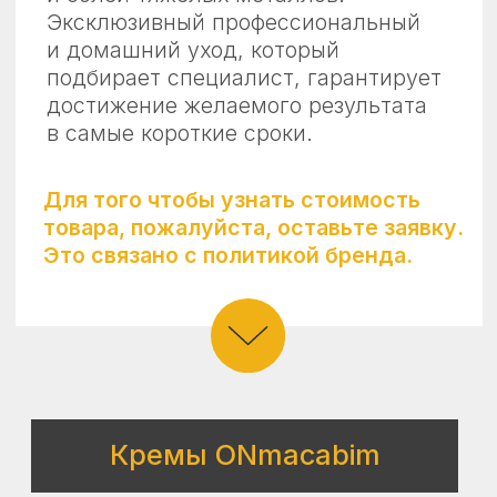
Для того чтобы узнать стоимость
©2025 Все права защищены
товара, пожалуйста, оставьте заявку.
Это связано с политикой бренда.
Кремы ONmacabim
КОНСУЛЬТАЦИЯ
от Юлии Титок
В изобилии косметических средств мы часто
сталкиваемся с трудностями выбора. Помимо
работы в студии я провожу консультации онлайн.
Заполните форму, и я окажу вам помощь,
в выборе домашнего ухода. Правильный уход —
залог здоровой и красивой кожи!