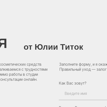
от Юлии Титок
Карта сайта
|
Политика конфиденциальности
ических средств
Заполните форму, и я окажу вам помощь
емся с трудностями
Правильный уход — залог здоровой и к
боты в студии
тации онлайн.
Как Вас зовут?
Введите Ваш номер телефона
+375
Оформляя заявку вы принимаете наш