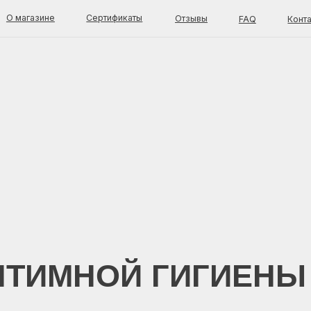
зине
Сертификаты
Отзывы
FAQ
Контакты
талог
Покупателям
Доставка и оплата
од за лицом
Оферта
стояние кожи
Возврат товара
енды
Каталог
од за телом
О магазине
Отзывы
FAQ
Блог
Контакты
ИМНОЙ ГИГИЕНЫ
OK C