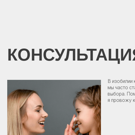
КОНСУЛЬТАЦИЯ
©2025 Все права защищены
В изобилии космет
мы часто сталкива
выбора. Помимо ра
я провожу консуль