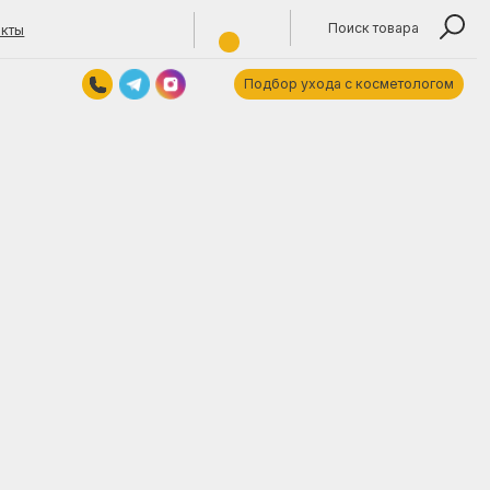
Поиск товара
Подбор ухода с косметологом
Контакты
Обратный звонок
titokjulya@yandex.by
+375 (29) 1355940
Время работы: 10:00—19:00 пн—пт.
ARE