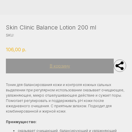
Политика конфиденциальности
Карта сайта
|
TITOK CARE
Skin Clinic Balance Lotion 200 ml
SKU:
©2025 Все права защищены
106,00
р.
В корзину
Тоник для балансирования кожи и контроля кожных сальных
выделении при регулярном использовании оказывает очищающее,
увлажняющее, микро отшелушивающее действие и сужает поры.
Помогает регулировать и поддерживать pH кожи после
ежедневного очищения. С приятным запахом. Подходит для
комбинированной и жирной кожи.
Преимущество:
оказывает очищающий, балансирующий и увлажняющий