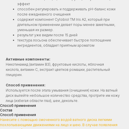
эффект
способен регулировать и поддерживать pH-баланс кожи
после ежедневного очищения
содержит компонент Cytobiol TM Iris A2, который при
длительном применении делает поры менее заметными,
уменьшая их размер.
результат уже видим после 15 дней
текстура лосьона обеспечивает быстрое поглощение
ингредиентов, обладает приятным ароматом
Активные компоненты:
Никотинамид (витамин В3), фруктовые кислоты, яблочная
кислота, витамин С, экстракт цветков ромашки, растительный
глицерин.
Способ применения:
Используется после этапа умывания (очищения) кожи. На ватный
диск вылейте небольшое количество средства, протрите им кожу
лица (избегая области глаз), шеи, декольте.
Способ применения
Состав
Способ применения
Нанесите с помощью смоченного водой ватного диска легкими
похлопывающими движениями на лицо и шею. В случае появления