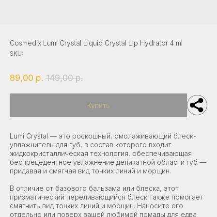
Политика конфиденциальности
Карта сайта
|
TITOK CARE
Cosmedix Lumi Crystal Liquid Crystal Lip Hydrator 4 ml
SKU:
©2025 Все права защищены
89,00
р.
149,00
р.
Купить
Lumi Crystal — это роскошный, омолаживающий блеск-
увлажнитель для губ, в состав которого входит
жидкокристаллическая технология, обеспечивающая
беспрецедентное увлажнение деликатной области губ —
придавая и смягчая вид тонких линий и морщин.
В отличие от базового бальзама или блеска, этот
призматический переливающийся блеск также помогает
смягчить вид тонких линий и морщин. Наносите его
отдельно или поверх вашей любимой помады для едва