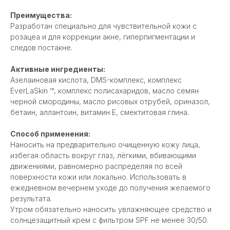
Преимущества:
Разработан специально для чувствительной кожи с
розацеа и для коррекции акне, гиперпигментации и
следов постакне.
Активные ингредиенты:
ОТЗЫВЫ МОИХ
Азелаиновая кислота, DMS-комплекс, комплекс
КЛИЕНТОВ
EverLaSkin ™, комплекс полисахаридов, масло семян
черной смородины, масло рисовых отрубей, ориназол,
бетаин, аллантоин, витамин Е, смектитовая глина.
Виктория
Ольга
Способ применения:
@owl_dv69
@olga_tereshkova07
Наносить на предварительно очищенную кожу лица,
избегая область вокруг глаз, лёгкими, вбивающими
Мой домашний уход-просто🔥
Юлия, здравствуйте.
все чудо баночки работают,
Огромное вам спасибо
движениями, равномерно распределяя по всей
я очень довольна результатом❤️❤️
средств и детальный а
поверхности кожи или локально. Использовать в
❤️ для меня- Вы самый лучший
домашнего ухода в пе
ежедневном вечернем уходе до получения желаемого
мастер своего дела.
посещение....
результата.
Утром обязательно наносить увлажняющее средство и
солнцезащитный крем с фильтром SPF не менее 30/50.