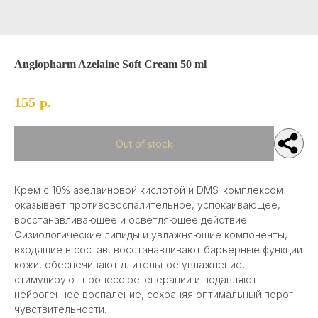
Политика конфиденциальности
Карта сайта
|
TITOK CARE
Angiopharm Azelaine Soft Cream 50 ml
©2025 Все права защищены
155
р.
Out of stock
Крем с 10% азелаиновой кислотой и DMS-комплексом
оказывает противовоспалительное, успокаивающее,
восстанавливающее и осветляющее действие.
Физиологические липиды и увлажняющие компоненты,
входящие в состав, восстанавливают барьерные функции
кожи, обеспечивают длительное увлажнение,
стимулируют процесс регенерации и подавляют
нейрогенное воспаление, сохраняя оптимальный порог
чувствительности.