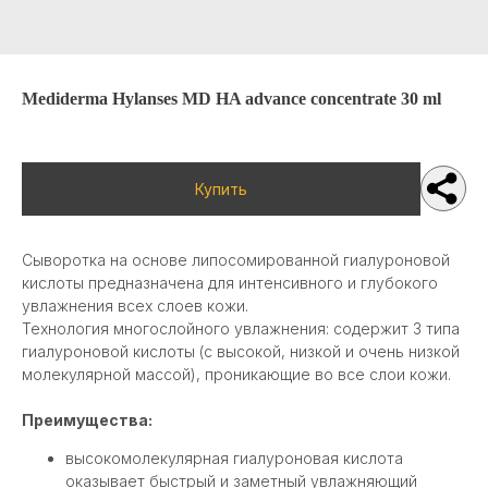
Политика конфиденциальности
Карта сайта
|
TITOK CARE
Mediderma Hylanses MD HA advance concentrate 30 ml
©2025 Все права защищены
Купить
Сыворотка на основе липосомированной гиалуроновой
кислоты предназначена для интенсивного и глубокого
увлажнения всех слоев кожи.
Технология многослойного увлажнения: содержит 3 типа
гиалуроновой кислоты (с высокой, низкой и очень низкой
молекулярной массой), проникающие во все слои кожи.
Преимущества:
высокомолекулярная гиалуроновая кислота
оказывает быстрый и заметный увлажняющий