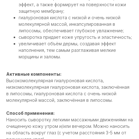
эффект, а также формирует на поверхности кожи
защитную мембрану;
гиалуроновая кислота с низкой и очень низкой
молекулярной массой, инкапсулированная в
липосомы, обеспечивает глубокое увлажнение;
сыворотка придает коже упругость и эластичность;
увеличивает объём дермы, создавая эффект
ОТЗЫВЫ МОИХ
наполнения, тем самым разглаживая мелкие
КЛИЕНТОВ
морщины и заломы.
Активные компоненты:
Виктория
Ольга
Высокомолекулярная гиалуроновая кислота,
низкомолекулярная гиалуроновая кислота, заключённая
@owl_dv69
@olga_tereshkova07
в липосомы, гиалуроновая кислота с очень низкой
Мой домашний уход-просто🔥
Юлия, здравствуйте.
молекулярной массой, заключённая в липосомы.
все чудо баночки работают,
Огромное вам спасибо
я очень довольна результатом❤️❤️
средств и детальный а
Способ применения:
❤️ для меня- Вы самый лучший
домашнего ухода в пе
мастер своего дела.
посещение....
Наносить сыворотку легкими массажными движениями на
очищенную кожу утром и/или вечером. Можно наносить
на область вокруг глаз (с учетом расстояния 3-5 мм от