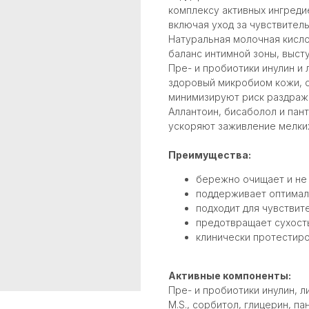
комплексу активных ингреди
включая уход за чувствител
Натуральная молочная кисл
баланс интимной зоны, выс
Карта сайта
|
Политика конфиденциальности
Пре- и пробиотики инулин и
здоровый микробиом кожи, сн
минимизируют риск раздраж
Аллантоин, бисаболол и пан
ускоряют заживление мелки
Преимущества:
бережно очищает и не 
поддерживает оптимал
подходит для чувствит
предотвращает сухост
клинически протестиро
Активные компоненты:
Пре- и пробиотики инулин, ли
M.S., сорбитол, глицерин, п