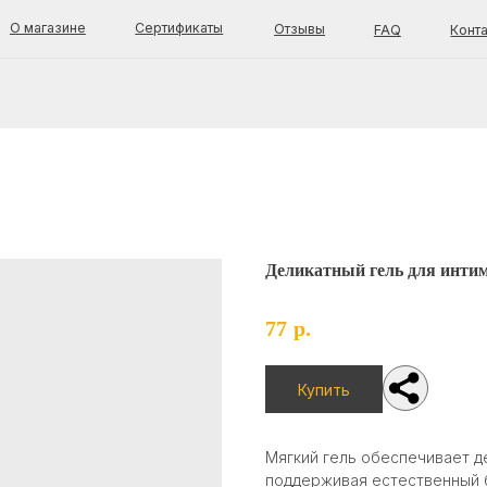
зине
Сертификаты
Отзывы
FAQ
Контакты
талог
Покупателям
Доставка и оплата
од за лицом
Оферта
стояние кожи
Возврат товара
енды
Каталог
од за телом
О магазине
Отзывы
Деликатный гель для интим
FAQ
Контакты
77
р.
OK C
Купить
Мягкий гель обеспечивает д
поддерживая естественный 