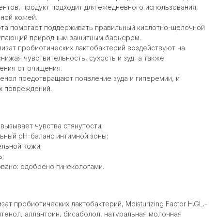
ентов, продукт подходит для ежедневного использования,
ьной кожей.
ота помогает поддерживать правильный кислотно-щелочной
тупающий природным защитным барьером.
 лизат пробиотических лактобактерий воздействуют на
ижая чувствительность, сухость и зуд, а также
ения от очищения.
тенол предотвращают появление зуда и гиперемии, и
х повреждений.
вызывает чувства стянутости;
ьный pH-баланс интимной зоны;
ельной кожи;
ь;
вано: одобрено гинекологами.
зат пробиотических лактобактерий, Moisturizing Factor H.GL.-
антенол, аллантоин, бисаболол, натуральная молочная