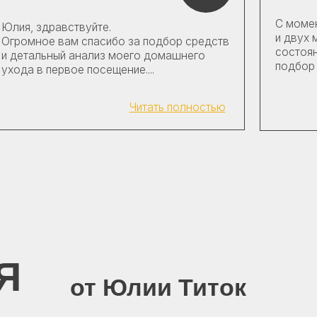
от Юлии Титок
ических средств
Заполните форму, и я окажу вам помощь
емся с трудностями
Правильный уход — залог здоровой и к
боты в студии
тации онлайн.
Как Вас зовут?
Введите Ваш номер телефона