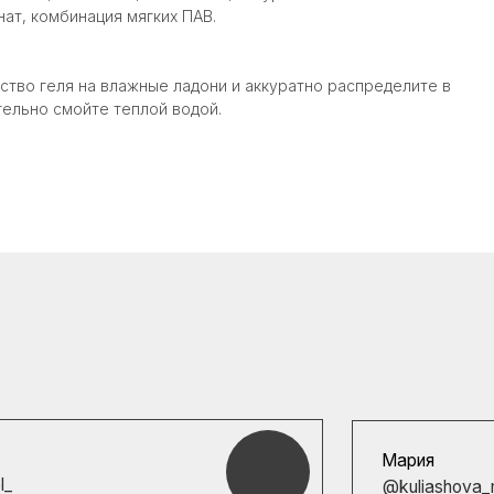
нат, комбинация мягких ПАВ.
тво геля на влажные ладони и аккуратно распределите в
тельно смойте теплой водой.
Мария
@kuliashova_maria
оцедуры не прошло
Хочу выразить огромную благодар
 в очень хорошем
Юле за работу, внимательное отно
хотелось бы отметить
Консультации по подбору косметик
что....
профессиональные....
Читать полностью
Читать по