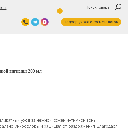
Поиск товара
Подбор ухода с косметологом
Контакты
Обратный звонок
titokjulya@yandex.by
+375 (29) 1355940
Время работы: 10:00—19:00 пн—пт.
ной гигиены 200 мл
ARE
еликатный уход за нежной кожей интимной зоны,
баланс микрофлоры и защищая от раздражения. Благодаря