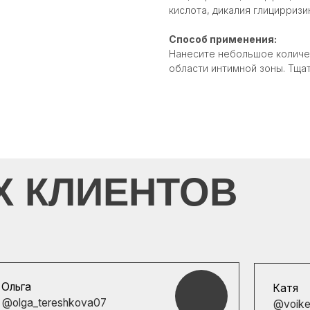
кислота, дикалия глицирризи
Способ применения:
Нанесите небольшое количес
области интимной зоны. Тща
КЛИЕНТОВ
Катя
tereshkova07
@voikel_
С момента первой пр
здравствуйте.
и двух месяцев, кожа
ое вам спасибо за подбор средств
состоянии. Отдельно 
льный анализ моего домашнего
подбор ухода. Первое, 
в первое посещение....
Читать полностью