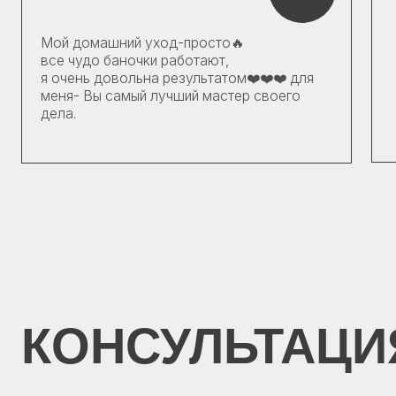
КОНСУЛЬТАЦИЯ
В изобилии космет
мы часто сталкива
выбора. Помимо ра
я провожу консуль