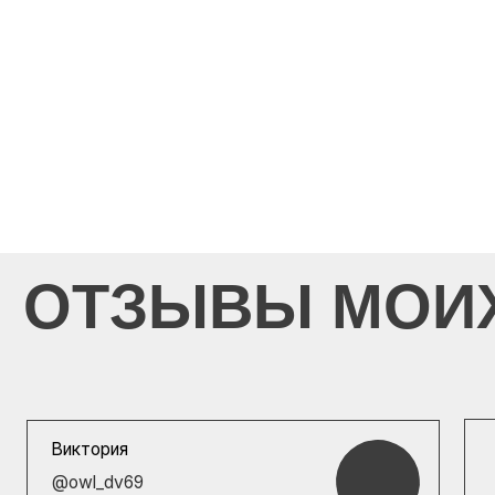
ОТЗЫВЫ МОИХ 
Виктория
Ольга
@owl_dv69
@olga_
Юлия, 
Мой домашний уход-просто🔥
Огромн
все чудо баночки работают,
и дета
я очень довольна результатом❤️❤️❤️ для
ухода 
меня- Вы самый лучший мастер своего
дела.