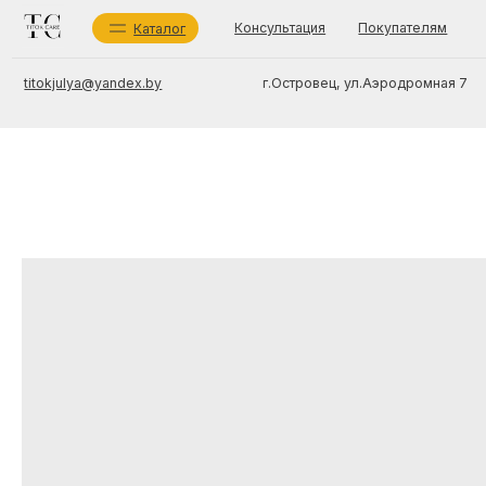
Консультация
Покупателям
О мага
Каталог
г.Островец, ул.Аэродромная 7
titokjulya@yandex.by
Ка
Ух
Со
ИП Титок Юлия Сергеевна
Бр
УНП 591694717
зарегистрировано Островецким районным
Ух
исполнительным комитетом 10 мая 2024 г.
Беларусь, Гродненская обл., Островецкий район,
г.Островец, ул.Аэродромная 7, 225409
Регистрационный номер в торговом реестре 725 712
от 28.08.2024
TIT