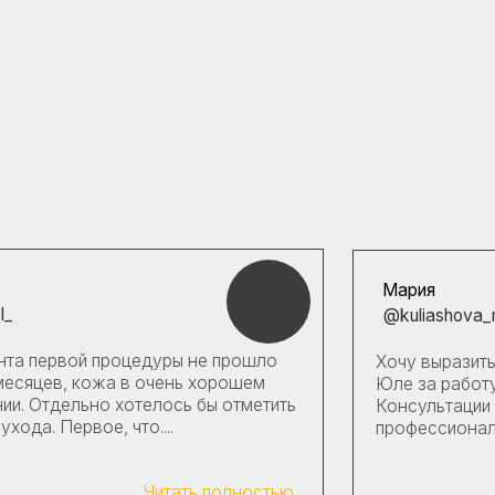
Мария
@kuliashova_maria
оцедуры не прошло
Хочу выразить огромную благодар
 в очень хорошем
Юле за работу, внимательное отно
хотелось бы отметить
Консультации по подбору косметик
что....
профессиональные....
Читать полностью
Читать по