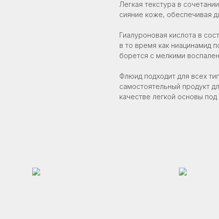
Легкая текстура в сочетани
сияние коже, обеспечивая д
Гиалуроновая кислота в сост
Карта сайта
|
Политика конфиденциальности
в то время как ниацинамид 
борется с мелкими воспален
Флюид подходит для всех ти
самостоятельный продукт для
качестве легкой основы под