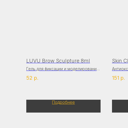
LUVU Brow Sculpture 8ml
Skin C
Гель для фиксации и моделирования
Антиок
формы бровей
маска-п
52
р.
151
р.
Подробнее
ОТЗЫВЫ МОИХ 