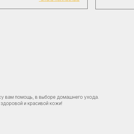
, в выборе домашнего ухода.
расивой кожи!
и
Политику конфиденциальности
и
онсультацию