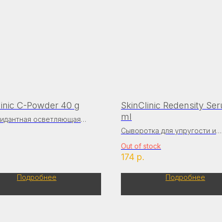
linic C-Powder 40 g
SkinClinic Redensity Se
ml
сидантная осветляющая
удра с витамином С-91%
Сыворотка для упругости и
восстановления плотности 
Out of stock
174
р.
Подробнее
Подробнее
КЛИЕНТОВ