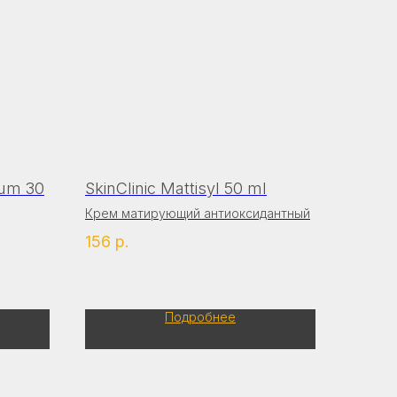
rum 30
SkinClinic Mattisyl 50 ml
Крем матирующий антиоксидантный
156
р.
кожи
Подробнее