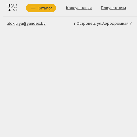
Консультация
Покупателям
О мага
Каталог
г.Островец, ул.Аэродромная 7
titokjulya@yandex.by
Ка
Ух
Со
ИП Титок Юлия Сергеевна
Бр
УНП 591694717
зарегистрировано Островецким районным
Ух
исполнительным комитетом 10 мая 2024 г.
Беларусь, Гродненская обл., Островецкий район,
г.Островец, ул.Аэродромная 7, 225409
Регистрационный номер в торговом реестре 725 712
от 28.08.2024
TIT