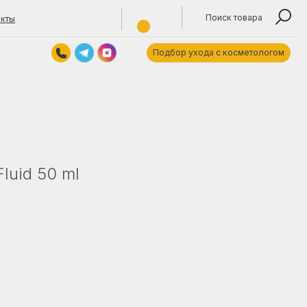
Поиск товара
Подбор ухода с косметологом
Контакты
Обратный звонок
titokjulya@yandex.by
+375 (29) 1355940
Время работы: 10:00—19:00 пн—пт.
luid 50 ml
ARE