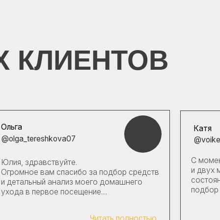
Катя
tereshkova07
@voikel_
С момента первой пр
здравствуйте.
и двух месяцев, кожа
ое вам спасибо за подбор средств
состоянии. Отдельно 
льный анализ моего домашнего
подбор ухода. Первое, 
в первое посещение....
Читать полностью