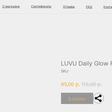
зине
Сертификаты
Отзывы
FAQ
Контакты
талог
Покупателям
Доставка и оплата
од за лицом
Оферта
стояние кожи
Возврат товара
енды
Каталог
од за телом
О магазине
Отзывы
LUVU Daily Glow F
FAQ
Контакты
SKU:
OK C
85,00
р.
113,00
р.
В корзину