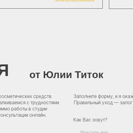
от Юлии Титок
ических средств
Заполните форму, и я окажу вам помощь
емся с трудностями
Правильный уход — залог здоровой и к
боты в студии
тации онлайн.
Как Вас зовут?
Введите Ваш номер телефона
+375
Оформляя заявку вы принимаете наш
Договор публичной оферты
Получить к