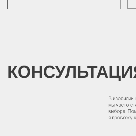
КОНСУЛЬТАЦИЯ
В изобилии космет
мы часто сталкива
выбора. Помимо ра
я провожу консуль