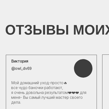
Виктория
Ольга
@owl_dv69
@olga_
Юлия, 
Мой домашний уход-просто🔥
Огромн
все чудо баночки работают,
и дета
я очень довольна результатом❤️❤️❤️ для
ухода 
меня- Вы самый лучший мастер своего
дела.