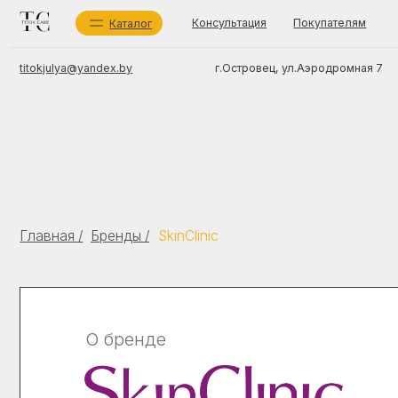
Консультация
Покупателям
О мага
Каталог
г.Островец, ул.Аэродромная 7
titokjulya@yandex.by
Ка
Ух
Со
ИП Титок Юлия Сергеевна
Бр
УНП 591694717
Главная /
Бренды /
SkinClinic
Ух
зарегистрировано Островецким районным
исполнительным комитетом 10 мая 2024 г.
Беларусь, Гродненская обл., Островецкий район, г.Островец,
ул.Аэродромная 7, 225409
Регистрационный номер в торговом реестре 725 712 от
28.08.2024
О бренде
TIT