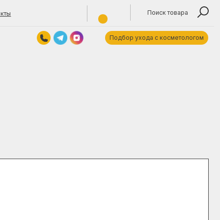
Поиск товара
Подбор ухода с косметологом
Контакты
Обратный звонок
titokjulya@yandex.by
+375 (29) 1355940
Время работы: 10:00—19:00 пн—пт.
ARE