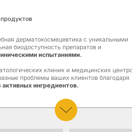
уктов
я дерматокосмецевтика с уникальными
иодоступность препаратов и
ческими испытаниями.
Карта сайта
|
Политика конфиденциальности
гических клиник и медицинских центров.
ые проблемы ваших клиентов благодаря
ивных ингредиентов.