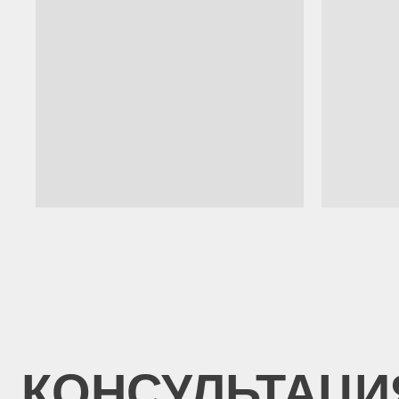
КОНСУЛЬТАЦИЯ
В изобилии космет
мы часто сталкива
выбора. Помимо ра
я провожу консуль