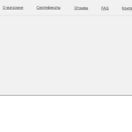
зине
Сертификаты
Отзывы
FAQ
Контакты
талог
Покупателям
Доставка и оплата
од за лицом
Оферта
стояние кожи
Возврат товара
енды
Каталог
од за телом
О магазине
Отзывы
FAQ
Блог
Контакты
OK C