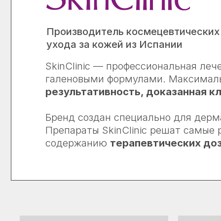
Производитель космецевтических прод
ухода за кожей из Испании
SkinClinic — профессиональная лечебна
галеновыми формулами. Максимальная б
©2025 Все права защищены
результативность, доказанная клини
Бренд создан специально для дерматоло
Препараты SkinClinic решат самые разн
содержанию
терапевтических доз акт